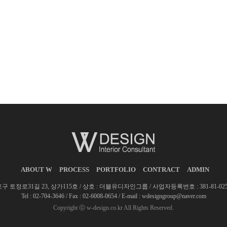
ABOUT W
PROCESS
PORTFOLIO
CONTRACT
ADMIN
구 토정로31길 23, 상가115호 / 상호 : 더블유디자인그룹 / 사업자등록번호 : 381-81-0251
Tel : 02-704-3646 / Fax : 02-6008-0654 / E-mail : wdesigngroup@naver.com
Copyright ⓒ w-design.co.kr All Rights Reserved.