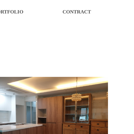
ORTFOLIO
CONTRACT
주거공간
LOCATION
상업공간
견적문의
학교/관공서
견적확인
주방&욕실